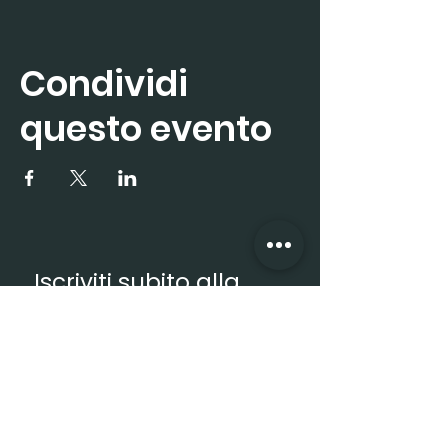
Condividi
questo evento
Iscriviti subito alla 
newsletter
Nome
*
Cognome
*