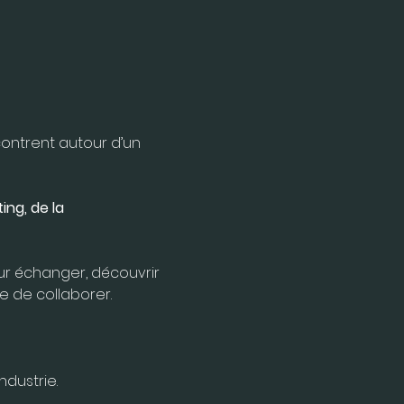
ontrent autour d’un 
ng, de la 
our échanger, découvrir 
ie de collaborer.
dustrie. 