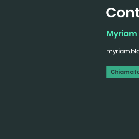
Cont
Myriam 
myriam.bl
Chiamata