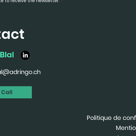
ike to receive the newsletter.
*
tact
Blal
al@adringo.ch
 Call
Politique de conf
Mentio