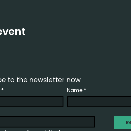
event
be to the newsletter now
*
Name
*
R