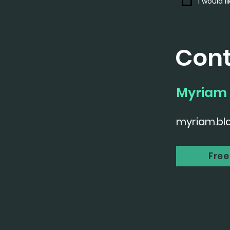
I would l
Con
Myriam 
myriam.bl
Free