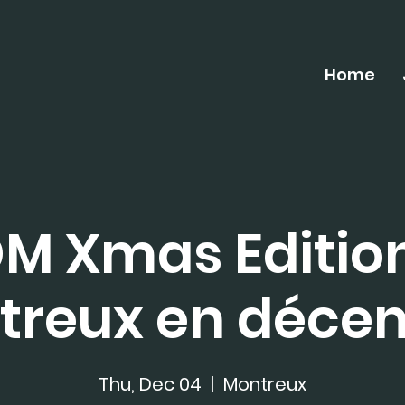
Home
M Xmas Editio
treux en déce
Thu, Dec 04
  |  
Montreux