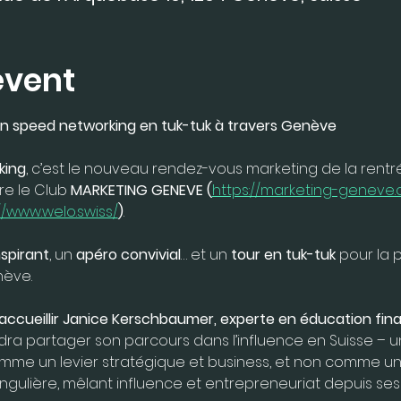
event
un speed networking en tuk-tuk à travers Genève
king
, c’est le nouveau rendez-vous marketing de la rentré
re le Club 
MARKETING GENEVE (
https://marketing-geneve.
//www.welo.swiss/
)
.
nspirant
, un 
apéro convivial
… et un 
tour en tuk-tuk
 pour la 
nève.
accueillir Janice Kerschbaumer, experte en éducation fina
ndra partager son parcours dans l’influence en Suisse – un
mme un levier stratégique et business, et non comme un 
gulière, mêlant influence et entrepreneuriat depuis ses 