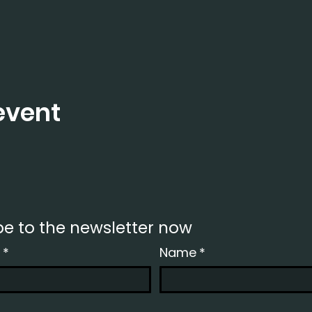
event
be to the newsletter now
*
Name
*