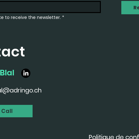
R
ike to receive the newsletter.
*
tact
Blal
al@adringo.ch
 Call
Politique de conf