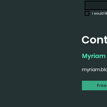
I would l
Con
Myriam 
myriam.bl
Free