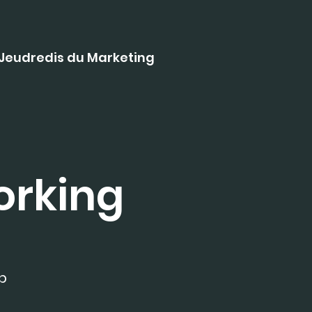
Jeudredis du Marketing
orking
b