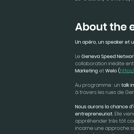
About the 
Un apéro, un speaker et 
Le
 Geneva Speed Networ
collaboration inédite ent
Marketing
 et 
Welo (
https:
Au programme : un 
talk i
à travers les rues de Ge
Nous aurons la chance d’
entrepreneuriat.
 Elle vie
appréhender très tôt co
incarne une approche sin