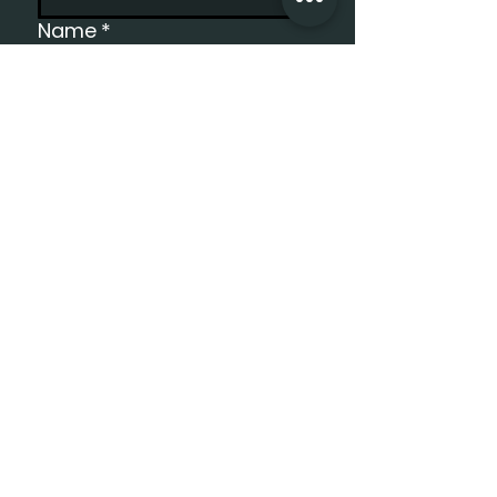
Name
*
Email
*
Anmelden
Ich möchte den Newsletter 
erhalten.
*
Kontakt
Myriam Blal
myriam.blal@adringo.ch
Termin vereinbaren