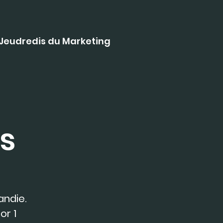
Jeudredis du Marketing
s
andie.
or 1