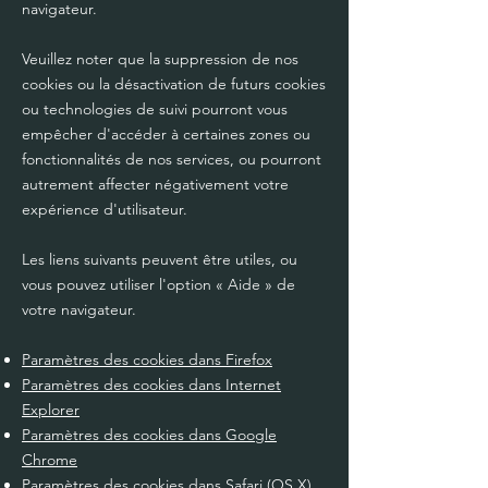
navigateur.
Veuillez noter que la suppression de nos
cookies ou la désactivation de futurs cookies
ou technologies de suivi pourront vous
empêcher d'accéder à certaines zones ou
fonctionnalités de nos services, ou pourront
autrement affecter négativement votre
expérience d'utilisateur.
Les liens suivants peuvent être utiles, ou
vous pouvez utiliser l'option
«
Aide
»
de
votre navigateur.
Paramètres des cookies dans Firefox
Paramètres des cookies dans Internet
Explorer
Paramètres des cookies dans Google
Chrome
Paramètres des cookies dans Safari (OS X)