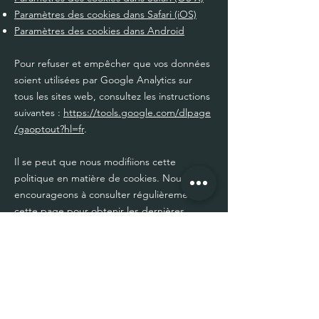
Paramètres des cookies dans Safari (iOS)
Paramètres des cookies dans Android
Pour refuser et empêcher que vos données
soient utilisées par Google Analytics sur
tous les sites web, consultez les instructions
suivantes :
https://tools.google.com/dlpage
/gaoptout?hl=fr
.
Il se peut que nous modifiions cette
politique en matière de cookies. Nous vous
encourageons à consulter régulièrement
cette page pour obtenir les dernières
informations sur les cookies.