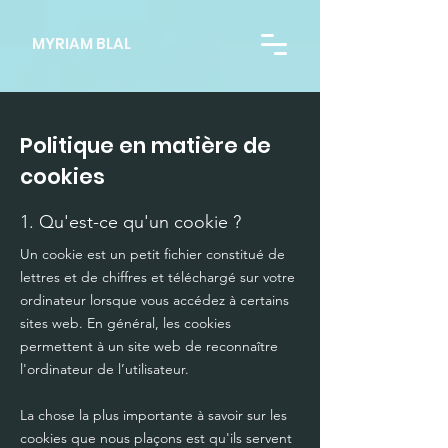
MYRIAM BLAL
Politique en matière de
cookies
1. Qu'est-ce qu'un cookie ?
Un cookie est un petit fichier constitué de
lettres et de chiffres et téléchargé sur votre
ordinateur lorsque vous accédez à certains
sites web. En général, les cookies
permettent à un site web de reconnaître
l'ordinateur de l’utilisateur.
La chose la plus importante à savoir sur les
cookies que nous plaçons est qu'ils servent