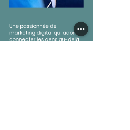
Une passionnée de
marketing digital qui adore
connecter les gens au-delà
des frontières linguistiques
suisses. Avec une touche de
créativité, une bonne dose de
stratégie et beaucoup
d’énergie positive, j’aide
marques et agences à
traverser le Röstigraben sans
faux pas.
Bilingue, dynamique et
curieuse, je suis convaincue
que les relations humaines
sont au cœur des affaires.
Ce qui m’inspire, ce sont les